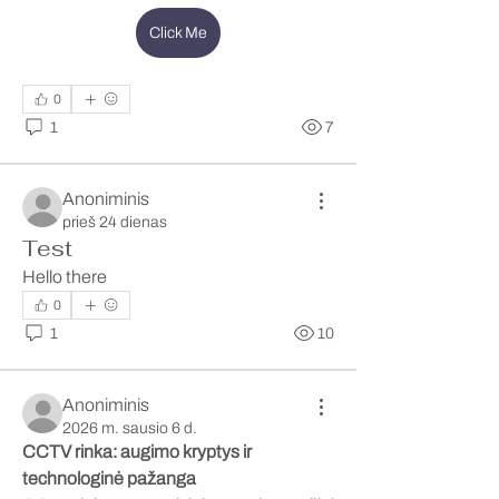
Click Me
0
1
7
Anoniminis
prieš 24 dienas
Test
Hello there 
0
1
10
Anoniminis
2026 m. sausio 6 d.
CCTV rinka: augimo kryptys ir 
technologinė pažanga