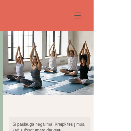
Indrė Anicca
Ši paslauga negalima. Kreipkitės į mus,
kad sužinotumėte daugiau.