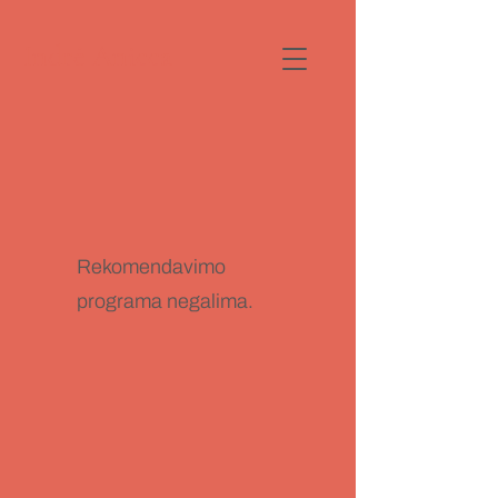
Indrė Anicca
Rekomendavimo
programa negalima.