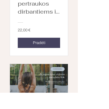
pertraukos
dirbantiems iš
namų.
22,00 €
Pradėti
5 jogos rytai