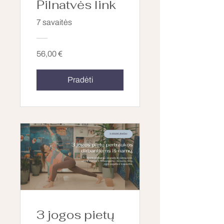
Pilnatvės link
7 savaitės
56,00 €
Pradėti
3 jogos pietų