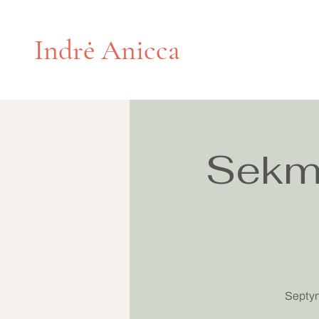
Indrė Anicca
Sekma
Septyn