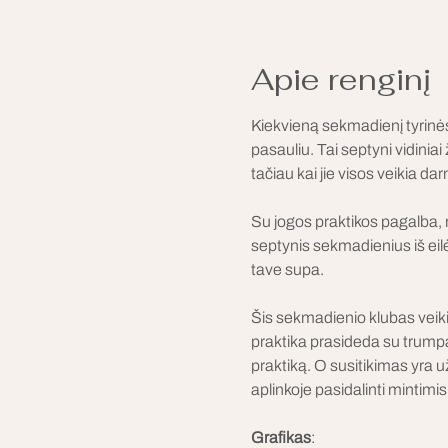
Apie renginį
Kiekvieną sekmadienį tyrinėsim
pasauliu. Tai septyni vidiniai
tačiau kai jie visos veikia da
Su jogos praktikos pagalba, r
septynis sekmadienius iš eilės
tave supa. 
Šis sekmadienio klubas veikia
praktika prasideda su trumpa
praktiką. O susitikimas yra 
aplinkoje pasidalinti mintimis
Grafikas
: