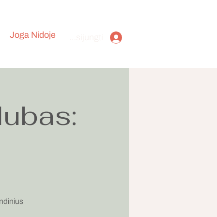
Joga Nidoje
Prisijungti
lubas:
ndinius