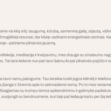
e vis kitą sritį: saugumą, kūrybą, asmeninę galią, atjautą, vidinę ti
 žmogiškieji resursai, dar kitaip vadinami energetiniais centrais. K
rnoje - patiriame pilnatvės jausmą. 
eflekcija, meditacija ir kvėpavimu, mes drauge su smalsumu nagrin
. Tai tarsi kelionė nuo pat tavo šaknų iki pat pilnatvės pojūčio ir 
 tavo namų patogume. Tau tereikia turėti jogos kilimėlį ir telefon
 įžanga ir žiniomis apie to sekmadienio temą. Po to mes neriame v
užbaigiamas su trumpu temos apibendrinimu ir galimybe padiskutuot
, susijungti su bendruomene, kuri taip pat keliauja kartu per šią kel