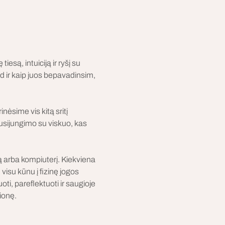
esą, intuiciją ir ryšį su 
ad ir kaip juos bepavadinsim, 
ėsime vis kitą sritį 
susijungimo su viskuo, kas 
ą arba kompiuterį. Kiekviena 
isu kūnu į fizinę jogos 
i, pareflektuoti ir saugioje 
ionę.