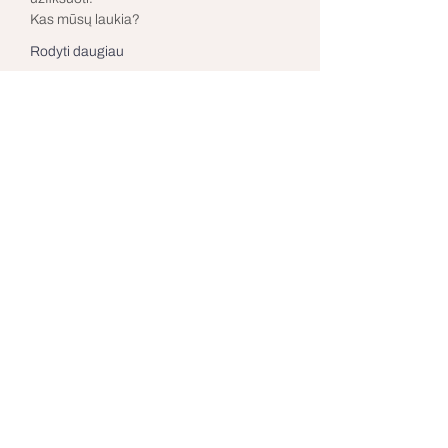
Kas mūsų laukia?
Rodyti daugiau
Bilietai
Pardavimas baigtas
Bilieto tipas
Dalyvausiu!
Kaina
30,00 €
+ 0,75 € bilieto paslaugos mokestis