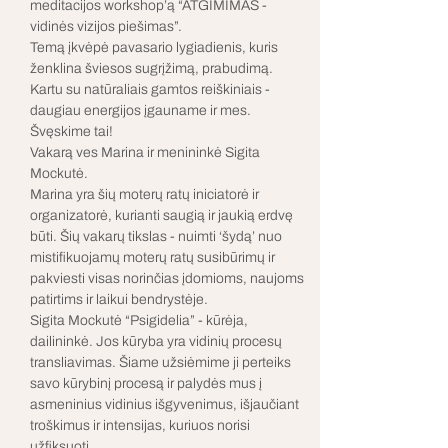
meditacijos workshop’ą “ATGIMIMAS - 
vidinės vizijos piešimas”.
Temą įkvėpė pavasario lygiadienis, kuris 
ženklina šviesos sugrįžimą, prabudimą. 
Kartu su natūraliais gamtos reiškiniais - 
daugiau energijos įgauname ir mes. 
Švęskime tai!
Vakarą ves Marina ir menininkė Sigita 
Mockutė.
Marina yra šių moterų ratų iniciatorė ir 
organizatorė, kurianti saugią ir jaukią erdvę 
būti. Šių vakarų tikslas - nuimti ‘šydą’ nuo 
mistifikuojamų moterų ratų susibūrimų ir 
pakviesti visas norinčias įdomioms, naujoms 
patirtims ir laikui bendrystėje.
Sigita Mockutė “Psigidelia” - kūrėja, 
dailininkė. Jos kūryba yra vidinių procesų 
transliavimas. Šiame užsiėmime ji perteiks 
savo kūrybinį procesą ir palydės mus į 
asmeninius vidinius išgyvenimus, išjaučiant 
troškimus ir intensijas, kuriuos norisi 
užfiksuoti.