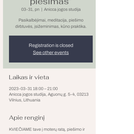
piešimas”
03-31, pn
  |  
Anicca jogos studija
Pasikalbėjimai, meditacija, piešimo
dirbtuvės, įsižeminimas, kūno praktika.
Registration is closed
See other events
Laikas ir vieta
2023-03-31 18:00 – 21:00
Anicca jogos studija, Aguonų g. 5-4, 03213
Vilnius, Lithuania
Apie renginį
KVIEČIAME tave į moterų ratą, piešimo ir 