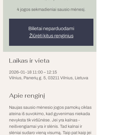
4 jogos sekmadieniai sausio mėnesį.
Bilietai neparduodami
Žiūrėti kitus renginius
Laikas ir vieta
2026-01-18 11:00 – 12:15
Vilnius, Panerių g. 5, 03211 Vilnius, Lietuva
Apie renginį
Naujas sausio mėnesio jogos pamokų ciklas 
ateina iš suvokimo, kad gyvenimas niekada 
nevyksta tik viršūnėse. Jei yra kalnas - 
neišvengiamai yra ir slėnis. Tad kalnai ir 
slėniai sudaro vieną visumą. Taip pat kaip jei 