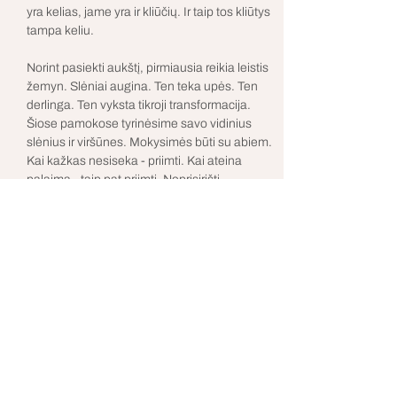
yra kelias, jame yra ir kliūčių. Ir taip tos kliūtys 
tampa keliu. 
Norint pasiekti aukštį, pirmiausia reikia leistis 
žemyn. Slėniai augina. Ten teka upės. Ten 
derlinga. Ten vyksta tikroji transformacija.
Šiose pamokose tyrinėsime savo vidinius 
slėnius ir viršūnes. Mokysimės būti su abiem. 
Kai kažkas nesiseka - priimti. Kai ateina 
palaima - taip pat priimti. Neprisirišti. 
Neatmesti. 
Gyvenimas nuolat kviečia mus į naujus 
ciklus. Į pakilimus ir nusileidimus. Šios 
pamokos, tai kvietimas nebijoti nė vieno jų. 
Tapti tyrinėtoju. Nes tarp lygumų ir viršūnių 
prisiartiname prie savo tikrojo Aš.