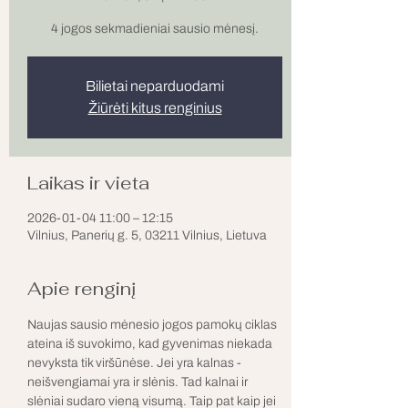
4 jogos sekmadieniai sausio mėnesį.
Bilietai neparduodami
Žiūrėti kitus renginius
Laikas ir vieta
2026-01-04 11:00 – 12:15
Vilnius, Panerių g. 5, 03211 Vilnius, Lietuva
Apie renginį
Naujas sausio mėnesio jogos pamokų ciklas 
ateina iš suvokimo, kad gyvenimas niekada 
nevyksta tik viršūnėse. Jei yra kalnas - 
neišvengiamai yra ir slėnis. Tad kalnai ir 
slėniai sudaro vieną visumą. Taip pat kaip jei 