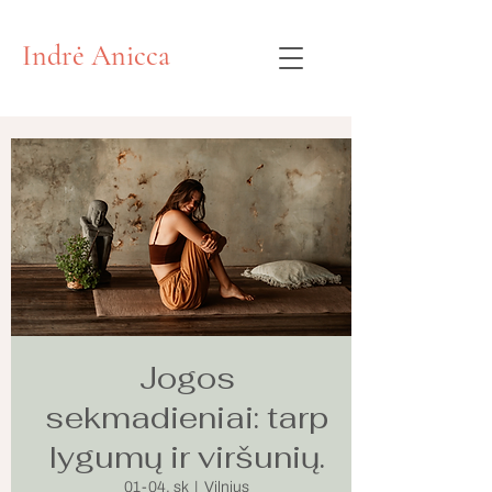
Indrė Anicca
Jogos
sekmadieniai: tarp
lygumų ir viršunių.
01-04, sk
  |  
Vilnius