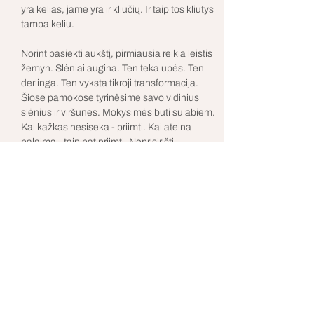
yra kelias, jame yra ir kliūčių. Ir taip tos kliūtys 
tampa keliu. 
Norint pasiekti aukštį, pirmiausia reikia leistis 
žemyn. Slėniai augina. Ten teka upės. Ten 
derlinga. Ten vyksta tikroji transformacija.
Šiose pamokose tyrinėsime savo vidinius 
slėnius ir viršūnes. Mokysimės būti su abiem. 
Kai kažkas nesiseka - priimti. Kai ateina 
palaima - taip pat priimti. Neprisirišti. 
Neatmesti. 
Gyvenimas nuolat kviečia mus į naujus 
ciklus. Į pakilimus ir nusileidimus. Šios 
pamokos, tai kvietimas nebijoti nė vieno jų. 
Tapti tyrinėtoju. Nes tarp lygumų ir viršūnių 
prisiartiname prie savo tikrojo Aš.