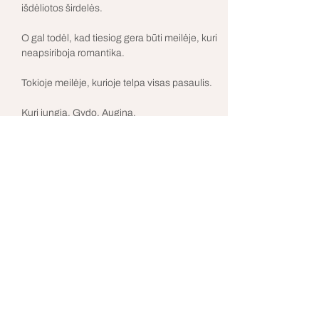
išdėliotos širdelės.
O gal todėl, kad tiesiog gera būti meilėje, kuri 
neapsiriboja romantika.
Tokioje meilėje, kurioje telpa visas pasaulis.
Kuri jungia. Gydo. Augina.
Meilė - universalus jausmas, jungiantis 
žmogų su žmogumi, širdį su širdimi, ir 
svarbiausia - žmogų su pačiu savimi.
Rodyti daugiau