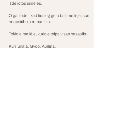
išdėliotos širdelės.
O gal todėl, kad tiesiog gera būti meilėje, kuri 
neapsiriboja romantika.
Tokioje meilėje, kurioje telpa visas pasaulis.
Kuri jungia. Gydo. Augina.
Meilė - universalus jausmas, jungiantis 
žmogų su žmogumi, širdį su širdimi, ir 
svarbiausia - žmogų su pačiu savimi.
Rodyti daugiau