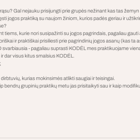
drąsu? Gal nejauku prisijungti prie grupės nežinant kas tas žemyn ž
 tęsti jogos praktiką su naujom žiniom, kurios padės geriau ir užtikri
ose?
t tiems, kurie nori susipažinti su jogos pagrindais, pagaliau gaut
kai ir praktiškai prisiliesti prie pagrindinių jogos asanų (kas ta as
iai. O svarbiausia - pagaliau suprasti KODĖL mes praktikuojame vi
 ir dar visus kitus smalsius KODĖL. 
:
irbtuvių, kurias mokinsimės atlikti saugiai ir teisingai. 
 bendrų grupinių praktikų metu jas prisitaikyti sau ir kaip modifikuo