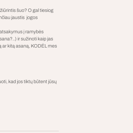
iūrintis šuo? O gal tiesiog 
nčiau jaustis  jogos 
i atsakymus į ramybės 
ana?..) ir sužinoti kaip jas 
eną ar kitą asaną, KODĖL mes 
ti, kad jos tiktų būtent jūsų 