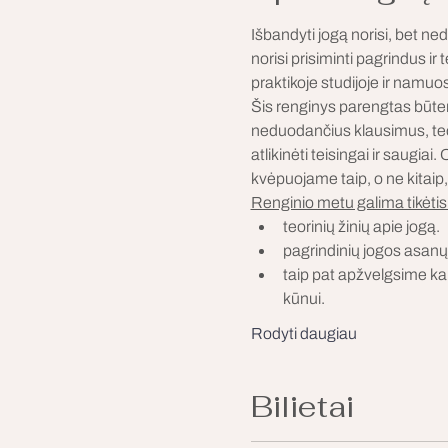
Išbandyti jogą norisi, bet ne
norisi prisiminti pagrindus ir
praktikoje studijoje ir namu
Šis renginys parengtas būten
neduodančius klausimus, teoriš
atlikinėti teisingai ir saug
kvėpuojame taip, o ne kitaip,
Renginio metu galima tikėtis
teorinių žinių apie jogą. 
pagrindinių jogos asanų d
taip pat apžvelgsime kaip
kūnui. 
Rodyti daugiau
Bilietai