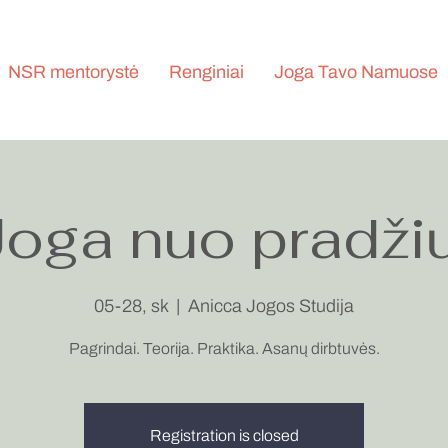
NSR mentorystė
Renginiai
Joga Tavo Namuose
Joga nuo pradžių
05-28, sk
  |  
Anicca Jogos Studija
Pagrindai. Teorija. Praktika. Asanų dirbtuvės.
Registration is closed