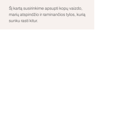
Šį kartą susirinkime apsupti kopų vaizdo, 
marių atspindžio ir raminančios tylos, kurią 
sunku rasti kitur. 
Restoranas Rotonda transformuosis į erdvę, 
kurioje nebūtina nieko įrodinėti - tik judėti, 
kvėpuoti ir būti.
Rodyti daugiau
indre@anicca.lt
©2026 by Anicca