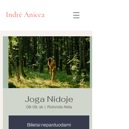
Indrė Anicca
Joga Nidoje
08-09, sk
  |  
Rotonda Nida
Bilietai neparduodami