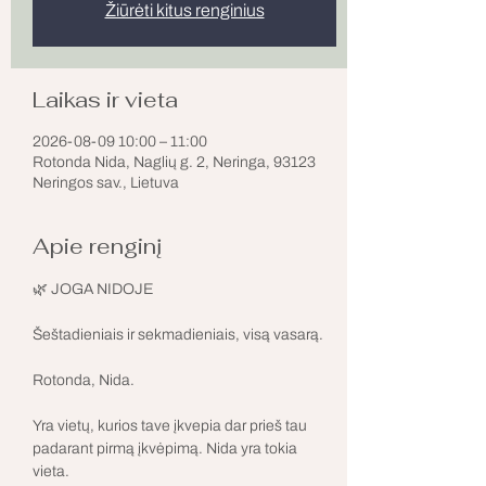
Žiūrėti kitus renginius
Laikas ir vieta
2026-08-09 10:00 – 11:00
Rotonda Nida, Naglių g. 2, Neringa, 93123
Neringos sav., Lietuva
Apie renginį
🌿 JOGA NIDOJE
Šeštadieniais ir sekmadieniais, visą vasarą.
Rotonda, Nida.
Yra vietų, kurios tave įkvepia dar prieš tau 
padarant pirmą įkvėpimą. Nida yra tokia 
vieta.