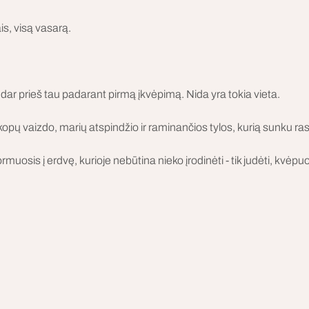
is, visą vasarą.
a dar prieš tau padarant pirmą įkvėpimą. Nida yra tokia vieta.
opų vaizdo, marių atspindžio ir raminančios tylos, kurią sunku rasti
sis į erdvę, kurioje nebūtina nieko įrodinėti - tik judėti, kvėpuoti