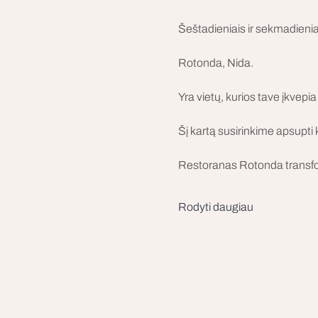
Šeštadieniais ir sekmadienia
Rotonda, Nida.
Yra vietų, kurios tave įkvepi
Šį kartą susirinkime apsupti k
Restoranas Rotonda transformuo
Rodyti daugiau