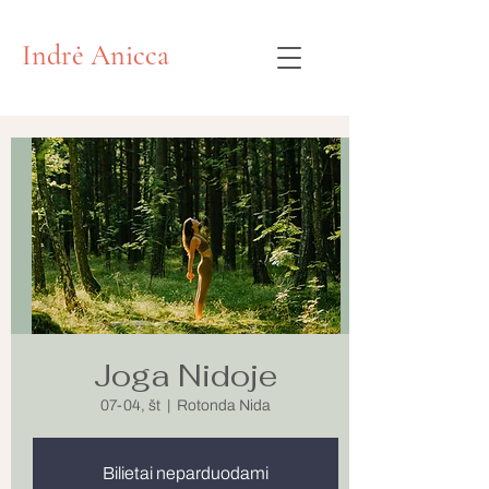
Indrė Anicca
Joga Nidoje
07-04, št
  |  
Rotonda Nida
Bilietai neparduodami