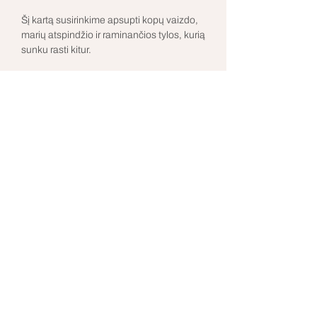
Šį kartą susirinkime apsupti kopų vaizdo, 
marių atspindžio ir raminančios tylos, kurią 
sunku rasti kitur. 
Restoranas Rotonda transformuosis į erdvę, 
kurioje nebūtina nieko įrodinėti - tik judėti, 
kvėpuoti ir būti.
Rodyti daugiau
indre@anicca.lt
©2026 by Anicca