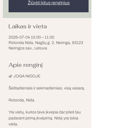
Žiūrėti kitus renginius
Laikas ir vieta
2026-07-04 10:00 – 11:00
Rotonda Nida, Naglių g. 2, Neringa, 93123
Neringos sav., Lietuva
Apie renginį
🌿 JOGA NIDOJE
Šeštadieniais ir sekmadieniais, visą vasarą.
Rotonda, Nida.
Yra vietų, kurios tave įkvepia dar prieš tau 
padarant pirmą įkvėpimą. Nida yra tokia 
vieta.