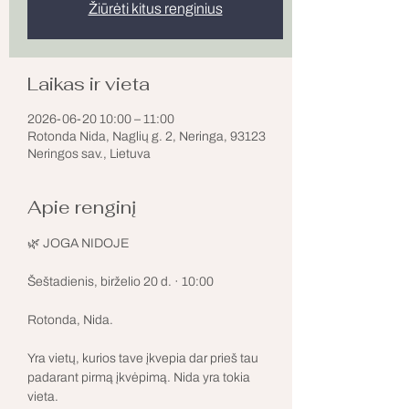
Žiūrėti kitus renginius
Laikas ir vieta
2026-06-20 10:00 – 11:00
Rotonda Nida, Naglių g. 2, Neringa, 93123
Neringos sav., Lietuva
Apie renginį
🌿 JOGA NIDOJE
Šeštadienis, birželio 20 d. · 10:00
Rotonda, Nida.
Yra vietų, kurios tave įkvepia dar prieš tau 
padarant pirmą įkvėpimą. Nida yra tokia 
vieta.