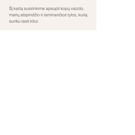
Šį kartą susirinkime apsupti kopų vaizdo, 
marių atspindžio ir raminančios tylos, kurią 
sunku rasti kitur. 
Restoranas Rotonda transformuosis į erdvę, 
kurioje nebūtina nieko įrodinėti - tik judėti, 
kvėpuoti ir būti.
Rodyti daugiau
indre@anicca.lt
©2026 by Anicca