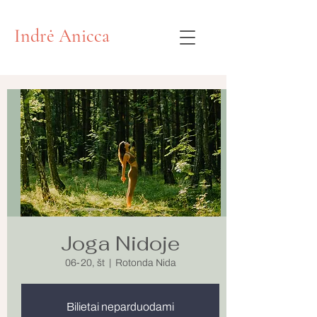
Indrė Anicca
Joga Nidoje
06-20, št
  |  
Rotonda Nida
Bilietai neparduodami