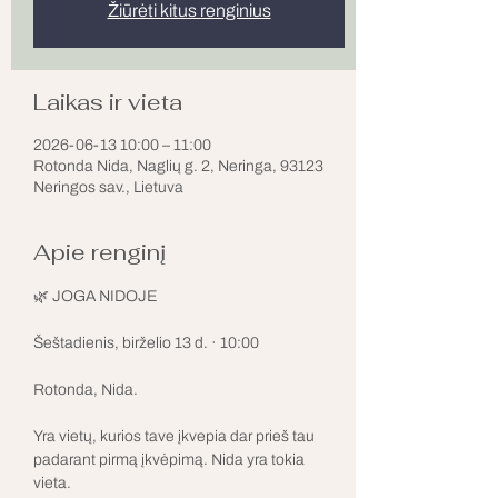
Žiūrėti kitus renginius
Laikas ir vieta
2026-06-13 10:00 – 11:00
Rotonda Nida, Naglių g. 2, Neringa, 93123
Neringos sav., Lietuva
Apie renginį
🌿 JOGA NIDOJE
Šeštadienis, birželio 13 d. · 10:00
Rotonda, Nida.
Yra vietų, kurios tave įkvepia dar prieš tau 
padarant pirmą įkvėpimą. Nida yra tokia 
vieta.