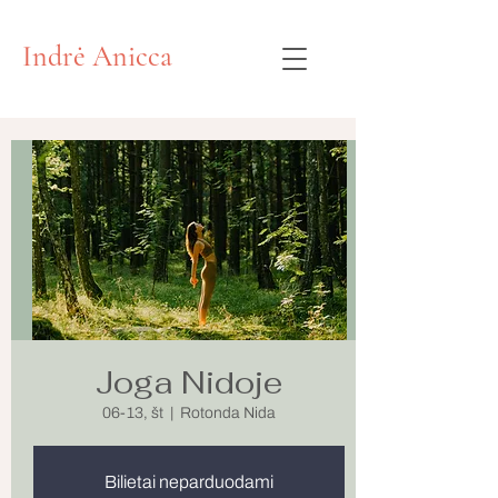
Indrė Anicca
Joga Nidoje
06-13, št
  |  
Rotonda Nida
Bilietai neparduodami