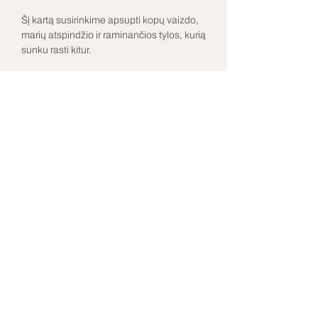
Šį kartą susirinkime apsupti kopų vaizdo, 
marių atspindžio ir raminančios tylos, kurią 
sunku rasti kitur. 
Restoranas Rotonda transformuosis į erdvę, 
kurioje nebūtina nieko įrodinėti - tik judėti, 
kvėpuoti ir būti.
Rodyti daugiau
indre@anicca.lt
©2026 by Anicca