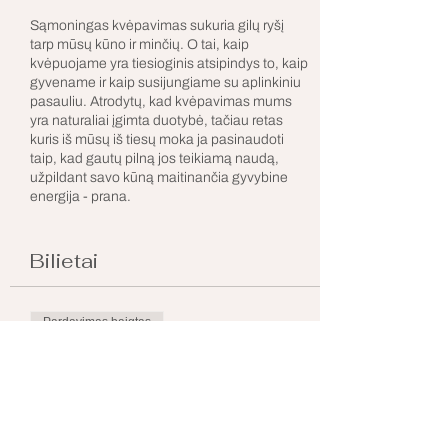
Sąmoningas kvėpavimas sukuria gilų ryšį
tarp mūsų kūno ir minčių. O tai, kaip
kvėpuojame yra tiesioginis atsipindys to, kaip
gyvename ir kaip susijungiame su aplinkiniu
pasauliu. Atrodytų, kad kvėpavimas mums
yra naturaliai įgimta duotybė, tačiau retas
kuris iš mūsų iš tiesų moka ja pasinaudoti
taip, kad gautų pilną jos teikiamą naudą,
užpildant savo kūną maitinančia gyvybine
energija - prana.
Tad sekmadienio vakarą kviečiame praleisti
su joga, kvėpavimu ir gilia meditacija.
Bilietai
Nuraminti mintis, atpalaiduoti kūną ir
kokybiškai praleisti laiką su savo vidumi.
Pardavimas baigtas
Kaip vyks užsiėmimas?
Bilieto tipas
Vakarą pradėsime su švelnia ir trumpa (apie
Dalyvausiu!
20 minučių) jogos praktika. Apšildysime ir
prajudinsime raumenis, sukursime laisvumo
Išsamiau
kūne tam, kad kvėpuoti būtų dar lengviau ir