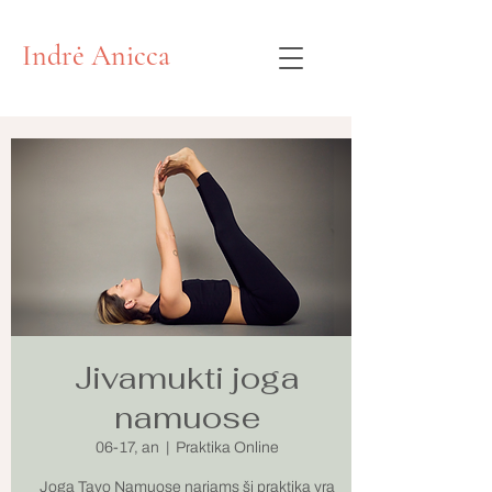
Indrė Anicca
Jivamukti joga
namuose
06-17, an
  |  
Praktika Online
Joga Tavo Namuose nariams ši praktika yra