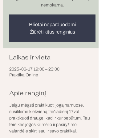
nemokama.
Bilietai neparduodami
Žiūrėti kitus renginius
Laikas ir vieta
2025-06-17 19:00 – 23:00
Praktika Online
Apie renginį
Jeigu mėgsti praktikuoti jogą namuose, 
susitikime kiekvieną trečiadienį 17val 
praktikuoti drauge, kad ir kur bebūtum. Tau 
tereikės jogos kilimėlio ir pasiryžimo 
valandėlę skirti sau ir savo praktikai. 