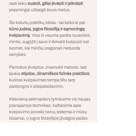
rasti laiko 
sustoti, giliai įkvėpti ir įsikvėpti 
prasmingai užbaigti šiuos metus.
Šis keturių praktikų ciklas - tai kelionė per 
kūno judesį, jogos filosofiją ir sąmoningą 
kvėpavimą
. Visa ši visuma padės nuraminti 
mintis, sugrįžti į save ir išmokti kvėpuoti net 
tuomet, kai minčių uraganas neduoda 
ramybės.
Pamokos įkvėptos Jivamukti metodo, tad 
laukia 
stiprios, dinamiškos fizinės praktikos
, 
kuriose kvėpavimas tampa tiltu tarp 
pastangos ir atsipalaidavimo.
Kiekvieną sekmadienį tyrinėsime vis naujas 
pranajamos technikas, kalbėsime apie 
kvėpavimo poveikį nervų sistemai ir mūsų 
būsenai, o jogos filosofijos įžvalgos padės 
atrasti aiškumo net vidury šurmulio.