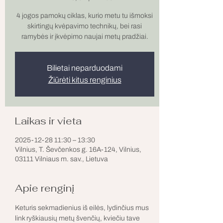
4 jogos pamokų ciklas, kurio metu tu išmoksi
skirtingų kvėpavimo technikų, bei rasi
ramybės ir įkvėpimo naujai metų pradžiai.
Bilietai neparduodami
Žiūrėti kitus renginius
Laikas ir vieta
2025-12-28 11:30 – 13:30
Vilnius, T. Ševčenkos g. 16A-124, Vilnius,
03111 Vilniaus m. sav., Lietuva
Apie renginį
Keturis sekmadienius iš eilės, lydinčius mus 
link ryškiausių metų švenčių, kviečiu tave 