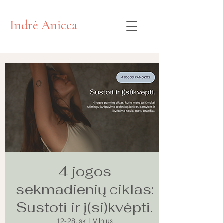
Indrė Anicca
4 jogos
sekmadienių ciklas:
Sustoti ir į(si)kvėpti.
12-28, sk
  |  
Vilnius