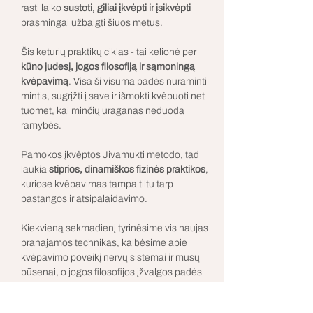
rasti laiko 
sustoti, giliai įkvėpti ir įsikvėpti 
prasmingai užbaigti šiuos metus.
Šis keturių praktikų ciklas - tai kelionė per 
kūno judesį, jogos filosofiją ir sąmoningą 
kvėpavimą
. Visa ši visuma padės nuraminti 
mintis, sugrįžti į save ir išmokti kvėpuoti net 
tuomet, kai minčių uraganas neduoda 
ramybės.
Pamokos įkvėptos Jivamukti metodo, tad 
laukia 
stiprios, dinamiškos fizinės praktikos
, 
kuriose kvėpavimas tampa tiltu tarp 
pastangos ir atsipalaidavimo.
Kiekvieną sekmadienį tyrinėsime vis naujas 
pranajamos technikas, kalbėsime apie 
kvėpavimo poveikį nervų sistemai ir mūsų 
būsenai, o jogos filosofijos įžvalgos padės 
atrasti aiškumo net vidury šurmulio.