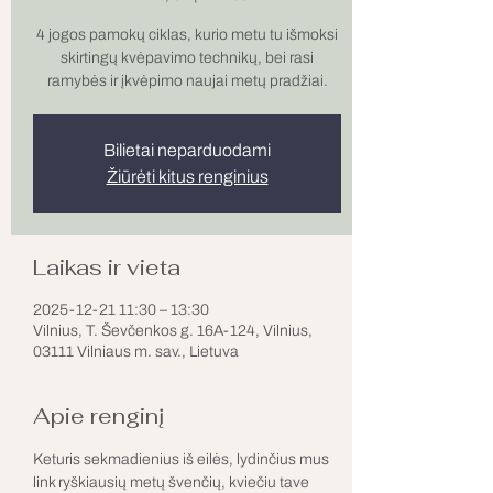
4 jogos pamokų ciklas, kurio metu tu išmoksi
skirtingų kvėpavimo technikų, bei rasi
ramybės ir įkvėpimo naujai metų pradžiai.
Bilietai neparduodami
Žiūrėti kitus renginius
Laikas ir vieta
2025-12-21 11:30 – 13:30
Vilnius, T. Ševčenkos g. 16A-124, Vilnius,
03111 Vilniaus m. sav., Lietuva
Apie renginį
Keturis sekmadienius iš eilės, lydinčius mus 
link ryškiausių metų švenčių, kviečiu tave 