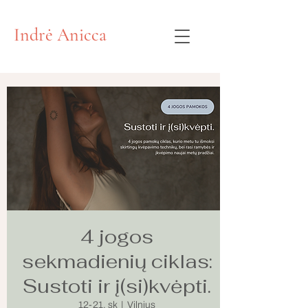
Indrė Anicca
4 jogos
sekmadienių ciklas:
Sustoti ir į(si)kvėpti.
12-21, sk
  |  
Vilnius