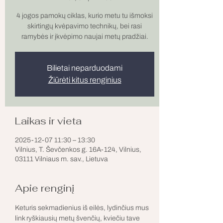
4 jogos pamokų ciklas, kurio metu tu išmoksi
skirtingų kvėpavimo technikų, bei rasi
ramybės ir įkvėpimo naujai metų pradžiai.
Bilietai neparduodami
Žiūrėti kitus renginius
Laikas ir vieta
2025-12-07 11:30 – 13:30
Vilnius, T. Ševčenkos g. 16A-124, Vilnius,
03111 Vilniaus m. sav., Lietuva
Apie renginį
Keturis sekmadienius iš eilės, lydinčius mus 
link ryškiausių metų švenčių, kviečiu tave 