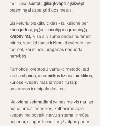
rasti laiko 
sustoti, giliai įkvėpti ir įsikvėpti 
prasmingai užbaigti šiuos metus.
Šis keturių praktikų ciklas - tai kelionė per 
kūno judesį, jogos filosofiją ir sąmoningą 
kvėpavimą
. Visa ši visuma padės nuraminti 
mintis, sugrįžti į save ir išmokti kvėpuoti net 
tuomet, kai minčių uraganas neduoda 
ramybės.
Pamokos įkvėptos Jivamukti metodo, tad 
laukia 
stiprios, dinamiškos fizinės praktikos
, 
kuriose kvėpavimas tampa tiltu tarp 
pastangos ir atsipalaidavimo.
Kiekvieną sekmadienį tyrinėsime vis naujas 
pranajamos technikas, kalbėsime apie 
kvėpavimo poveikį nervų sistemai ir mūsų 
būsenai, o jogos filosofijos įžvalgos padės 
atrasti aiškumo net vidury šurmulio.