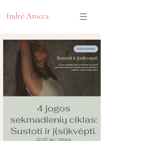
Indrė Anicca
4 jogos
sekmadienių ciklas:
Sustoti ir į(si)kvėpti.
12-07, sk
  |  
Vilnius