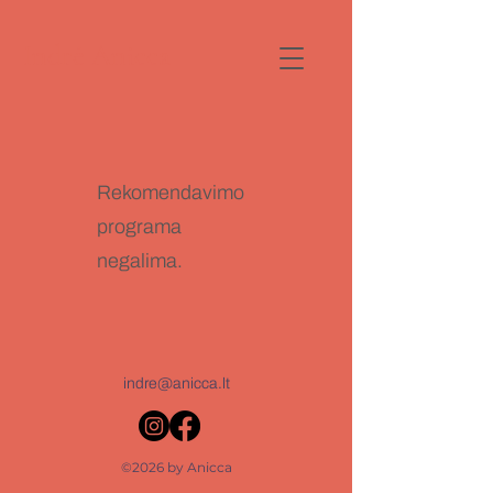
Indrė Anicca
Rekomendavimo
programa
negalima.
indre@anicca.lt
©2026 by Anicca