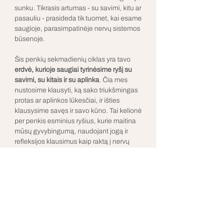
sunku. Tikrasis artumas - su savimi, kitu ar 
pasauliu - prasideda tik tuomet, kai esame 
saugioje, parasimpatinėje nervų sistemos 
būsenoje.
Šis penkių sekmadienių ciklas yra tavo 
erdvė, kurioje saugiai tyrinėsime ryšį su 
savimi, su kitais ir su aplinka
. Čia mes 
nustosime klausyti, ką sako triukšmingas 
protas ar aplinkos lūkesčiai, ir išties 
klausysime savęs ir savo kūno. Tai kelionė 
per penkis esminius ryšius, kurie maitina 
mūsų gyvybingumą, naudojant jogą ir 
refleksijos klausimus kaip raktą į nervų 
sistemos reguliaciją.
CIKLO PROGRAMA
Kovo 1: Ryšys su savimi
Kovo 8: Ryšys su kitu
Kovo 15: Ryšys su pasauliu