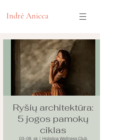
Indrė Anicca
Ryšių architektūra:
5 jogos pamokų
ciklas
03-08, sk
  |  
Holistica Wellness Club