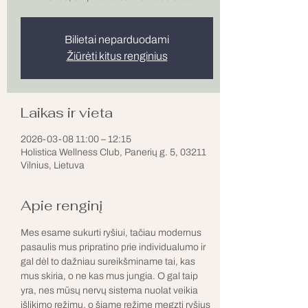
Bilietai neparduodami
Žiūrėti kitus renginius
Laikas ir vieta
2026-03-08 11:00 – 12:15
Holistica Wellness Club, Panerių g. 5, 03211
Vilnius, Lietuva
Apie renginį
Mes esame sukurti ryšiui, tačiau modernus 
pasaulis mus pripratino prie individualumo ir 
gal dėl to dažniau sureikšminame tai, kas 
mus skiria, o ne kas mus jungia. O gal taip 
yra, nes mūsų nervų sistema nuolat veikia 
išlikimo režimu, o šiame režime megzti ryšius 