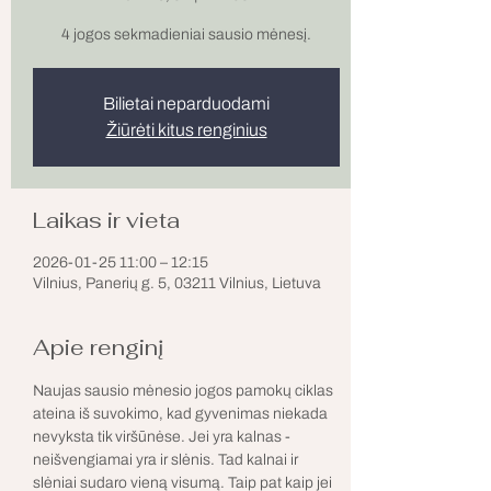
4 jogos sekmadieniai sausio mėnesį.
Bilietai neparduodami
Žiūrėti kitus renginius
Laikas ir vieta
2026-01-25 11:00 – 12:15
Vilnius, Panerių g. 5, 03211 Vilnius, Lietuva
Apie renginį
Naujas sausio mėnesio jogos pamokų ciklas 
ateina iš suvokimo, kad gyvenimas niekada 
nevyksta tik viršūnėse. Jei yra kalnas - 
neišvengiamai yra ir slėnis. Tad kalnai ir 
slėniai sudaro vieną visumą. Taip pat kaip jei 