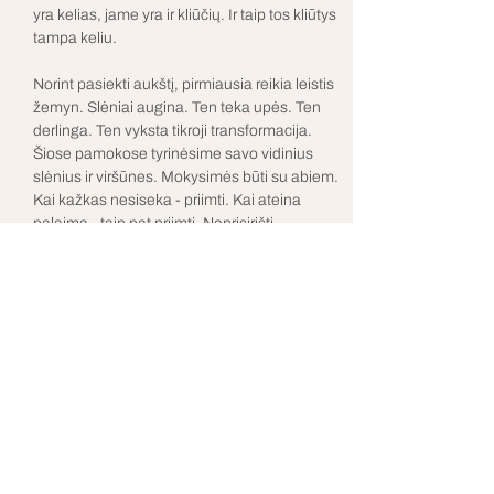
yra kelias, jame yra ir kliūčių. Ir taip tos kliūtys 
tampa keliu. 
Norint pasiekti aukštį, pirmiausia reikia leistis 
žemyn. Slėniai augina. Ten teka upės. Ten 
derlinga. Ten vyksta tikroji transformacija.
Šiose pamokose tyrinėsime savo vidinius 
slėnius ir viršūnes. Mokysimės būti su abiem. 
Kai kažkas nesiseka - priimti. Kai ateina 
palaima - taip pat priimti. Neprisirišti. 
Neatmesti. 
Gyvenimas nuolat kviečia mus į naujus 
ciklus. Į pakilimus ir nusileidimus. Šios 
pamokos, tai kvietimas nebijoti nė vieno jų. 
Tapti tyrinėtoju. Nes tarp lygumų ir viršūnių 
prisiartiname prie savo tikrojo Aš.