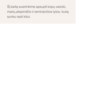
Šį kartą susirinkime apsupti kopų vaizdo, 
marių atspindžio ir raminančios tylos, kurią 
sunku rasti kitur. 
Restoranas Rotonda transformuosis į erdvę, 
kurioje nebūtina nieko įrodinėti - tik judėti, 
kvėpuoti ir būti.
Rodyti daugiau
indre@anicca.lt
©2026 by Anicca