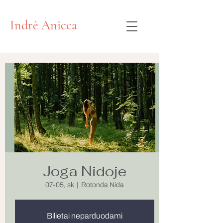
Indrė Anicca
Joga Nidoje
07-05, sk
  |  
Rotonda Nida
Bilietai neparduodami