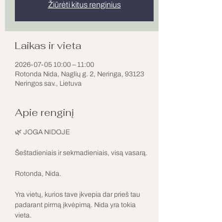
Žiūrėti kitus renginius
Laikas ir vieta
2026-07-05 10:00 – 11:00
Rotonda Nida, Naglių g. 2, Neringa, 93123
Neringos sav., Lietuva
Apie renginį
🌿 JOGA NIDOJE
Šeštadieniais ir sekmadieniais, visą vasarą.
Rotonda, Nida.
Yra vietų, kurios tave įkvepia dar prieš tau 
padarant pirmą įkvėpimą. Nida yra tokia 
vieta.