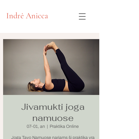
Indrė Anicca
Jivamukti joga
namuose
07-01, an
  |  
Praktika Online
Joga Tavo Namuose nariams ši praktika yra