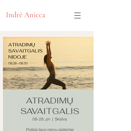
Indrė Anicca
ATRADIMŲ
SAVAITGALIS
08-28, pn
  |  
Skalva
Poilsis tavo nervų sistemai