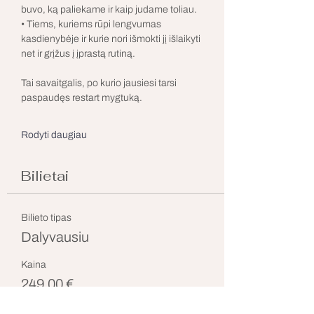
buvo, ką paliekame ir kaip judame toliau.
• Tiems, kuriems rūpi lengvumas 
kasdienybėje ir kurie nori išmokti jį išlaikyti 
net ir grįžus į įprastą rutiną.
Tai savaitgalis, po kurio jausiesi tarsi 
paspaudęs restart mygtuką.
Rodyti daugiau
Bilietai
Bilieto tipas
Dalyvausiu
Kaina
249,00 €
+ 6,23 € bilieto paslaugos mokestis